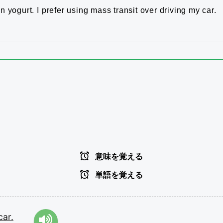
en yogurt.
I prefer using mass transit over driving my car.
意味を覚える
単語を覚える
car.