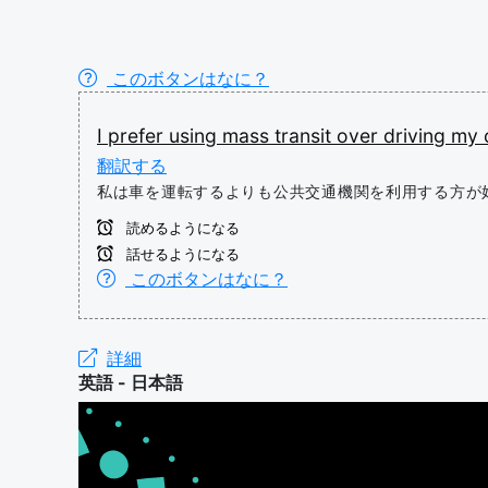
このボタンはなに？
I
prefer
using
mass
transit
over
driving
my
翻訳する
私は車を運転するよりも公共交通機関を利用する方が
読めるようになる
話せるようになる
このボタンはなに？
詳細
英語 - 日本語