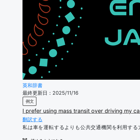
英和辞書
最終更新日：2025/11/16
例文
I
prefer
using
mass
transit
over
driving
my
ca
翻訳する
私は車を運転するよりも公共交通機関を利用する