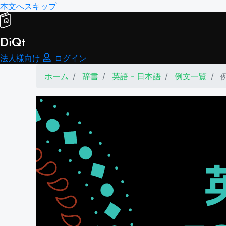
本文へスキップ
DiQt
法人様向け
ログイン
ホーム
辞書
英語 - 日本語
例文一覧