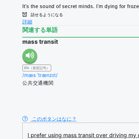
It's the sound of secret minds.
I'm dying for froz
話せるようになる
詳細
関連する単語
mass transit
IPA（発音記号）
/mæs ˈtrænzɪt/
公共交通機関
このボタンはなに？
I
prefer
using
mass
transit
over
driving
my