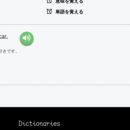
意味を覚える
単語を覚える
car.
好きです。