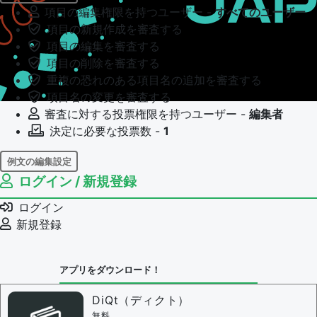
項目の編集権限を持つユーザー -
すべてのユーザー
項目の新規作成を審査する
項目の編集を審査する
項目の削除を審査する
重複の恐れのある項目名の追加を審査する
項目名の変更を審査する
審査に対する投票権限を持つユーザー -
編集者
決定に必要な投票数 -
1
例文の編集設定
ログイン / 新規登録
例文の編集権限を持つユーザー -
すべてのユーザー
例文の編集を審査する
ログイン
例文の削除を審査する
新規登録
審査に対する投票権限を持つユーザー -
編集者
決定に必要な投票数 -
1
アプリをダウンロード！
問題の編集設定
問題の編集権限を持つユーザー -
すべてのユーザー
DiQt（ディクト）
審査に対する投票権限を持つユーザー -
すべてのユー
無料