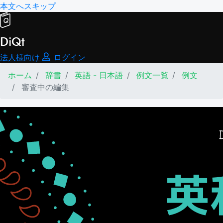
本文へスキップ
DiQt
法人様向け
ログイン
ホーム
辞書
英語 - 日本語
例文一覧
例文
審査中の編集