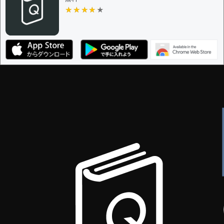
ザー
★★★★★
★★★★★
決定に必要な投票数 -
1
編集ガイドライン