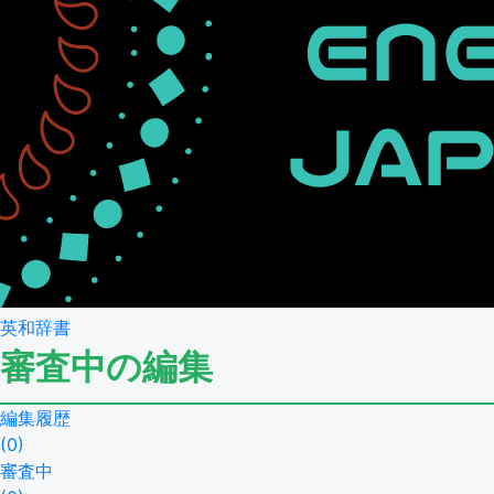
英和辞書
審査中の編集
編集履歴
(
0
)
審査中