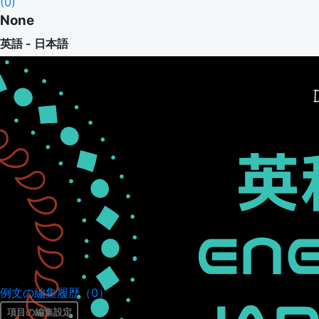
(
0
)
None
英語 - 日本語
例文の編集履歴（0）
項目の編集設定