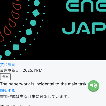
英和辞書
最終更新日：2025/11/17
例文
The
paperwork
is
incidental
to
the
main
task.
翻訳する
書類作成は主な仕事に付随しています。