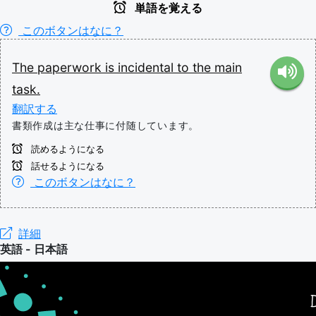
単語を覚える
このボタンはなに？
The
paperwork
is
incidental
to
the
main
task.
翻訳する
書類作成は主な仕事に付随しています。
読めるようになる
話せるようになる
このボタンはなに？
詳細
英語 - 日本語