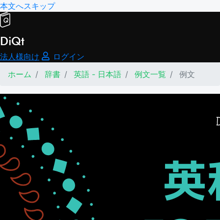
本文へスキップ
DiQt
法人様向け
ログイン
ホーム
辞書
英語 - 日本語
例文一覧
例文