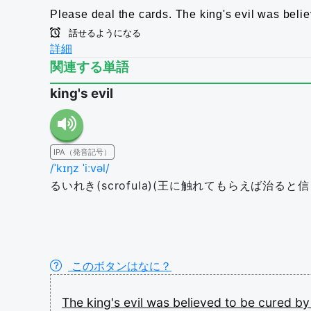
Please deal the cards.
The king's evil was belie
話せるようになる
詳細
関連する単語
king's evil
IPA（発音記号）
/ˈkɪŋz ˈiːvəl/
るいれき(scrofula)(王に触れてもらえば治る
このボタンはなに？
The
king's
evil
was
believed
to
be
cured
b