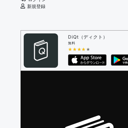
例文の削除を審査する
新規登録
審査に対する投票権限を持つユーザー -
編
決定に必要な投票数 -
1
問題の編集設定
問題の編集権限を持つユーザー -
すべての
DiQt（ディクト）
審査に対する投票権限を持つユーザー -
す
無料
決定に必要な投票数 -
★★★★★
★★★★★
1
編集ガイドライン