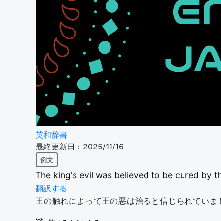
英和辞書
最終更新日：2025/11/16
例文
The
king's
evil
was
believed
to
be
cured
by
t
翻訳する
王の触れによって王の悪は治ると信じられていま