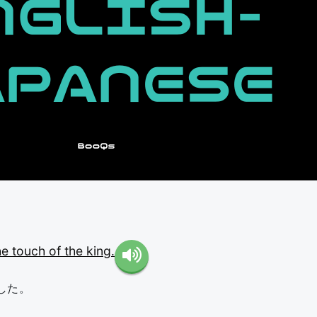
he
touch
of
the
king.
した。