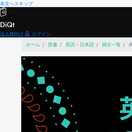
本文へスキップ
DiQt
法人様向け
ログイン
ホーム
辞書
英語 - 日本語
例文一覧