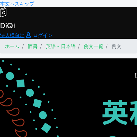
本文へスキップ
DiQt
法人様向け
ログイン
ホーム
辞書
英語 - 日本語
例文一覧
例文