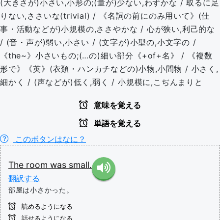
(大きさが)小さい,小形の;(量が)少ない,わずかな / 取るに足
りない,ささいな(trivial) / 《名詞の前にのみ用いて》(仕
事・活動などが)小規模の,ささやかな / 心が狭い,利己的な
/ (音・声が)弱い,小さい / (文字が)小型の,小文字の /
《the~》小さいもの;(…の)細い部分《+of+名》 / 《複数
形で》《英》(衣類・ハンカチなどの)小物,小間物 / 小さく,
細かく / (声などが)低く,弱く / 小規模に,こぢんまりと
意味を覚える
単語を覚える
このボタンはなに？
The
room
was
small.
翻訳する
部屋は小さかった。
読めるようになる
話せるようになる