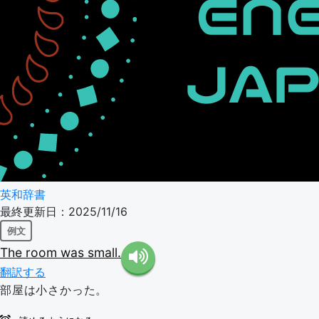
英和辞書
最終更新日：2025/11/16
例文
The
room
was
small.
翻訳する
部屋は小さかった。