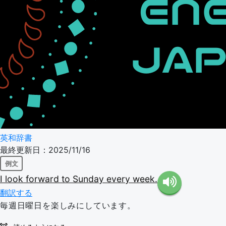
英和辞書
最終更新日：2025/11/16
例文
I
look
forward
to
Sunday
every
week.
翻訳する
毎週日曜日を楽しみにしています。