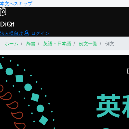
本文へスキップ
DiQt
法人様向け
ログイン
ホーム
辞書
英語 - 日本語
例文一覧
例文