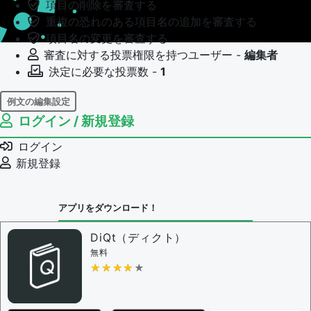
項目の削除を審査する
重複の恐れのある項目名の追加を審査する
項目名の変更を審査する
審査に対する投票権限を持つユーザー -
編集者
決定に必要な投票数 -
1
例文の編集設定
ログイン / 新規登録
例文の編集権限を持つユーザー -
すべてのユーザー
例文の編集を審査する
ログイン
例文の削除を審査する
新規登録
審査に対する投票権限を持つユーザー -
編集者
決定に必要な投票数 -
1
アプリをダウンロード！
問題の編集設定
問題の編集権限を持つユーザー -
すべてのユーザー
DiQt（ディクト）
審査に対する投票権限を持つユーザー -
すべてのユー
無料
ザー
★★★★★
★★★★★
決定に必要な投票数 -
1