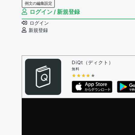
例文の編集設定
ログイン / 新規登録
例文の編集権限を持つユーザー -
すべての
例文の編集を審査する
ログイン
例文の削除を審査する
新規登録
審査に対する投票権限を持つユーザー -
編
決定に必要な投票数 -
1
問題の編集設定
問題の編集権限を持つユーザー -
すべての
DiQt（ディクト）
審査に対する投票権限を持つユーザー -
す
無料
決定に必要な投票数 -
★★★★★
★★★★★
1
編集ガイドライン