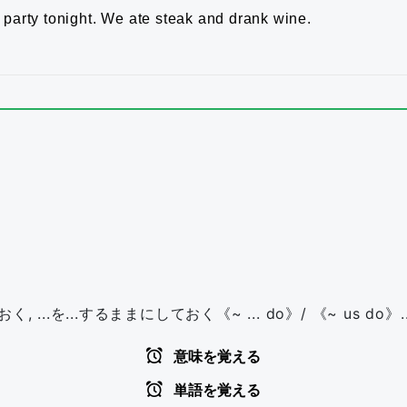
 party tonight.
We ate steak and drank wine.
く, ...を...するままにしておく《~ ... do》/ 《~ us 
意味を覚える
単語を覚える