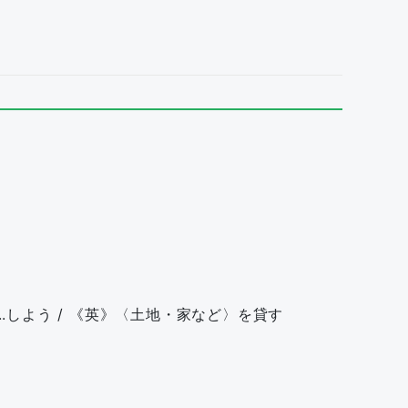
do》...しよう / 《英》〈土地・家など〉を貸す