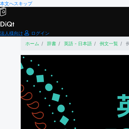
本文へスキップ
DiQt
法人様向け
ログイン
ホーム
辞書
英語 - 日本語
例文一覧