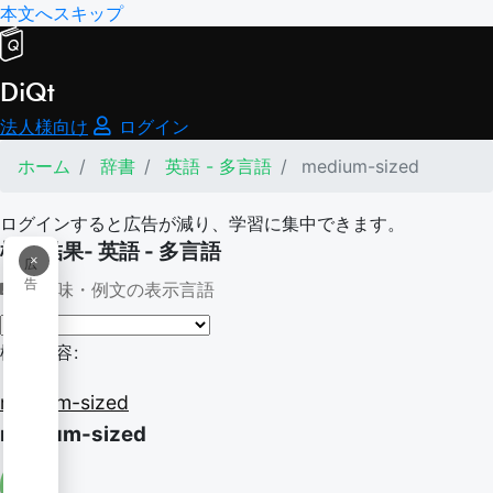
本文へスキップ
DiQt
法人様向け
ログイン
ホーム
辞書
英語 - 多言語
medium-sized
ログインすると広告が減り、学習に集中できます。
検索結果- 英語 - 多言語
×
広
告
意味・例文の表示言語
検索内容:
medium-sized
medium-sized