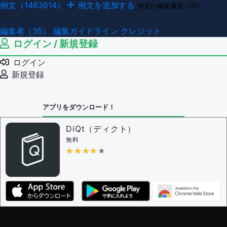
例文（1463614）
例文を追加する
例文の編集履歴（39）
その他
編集者（35）
編集ガイドライン
クレジット
ログイン / 新規登録
ログイン
新規登録
アプリをダウンロード！
DiQt（ディクト）
無料
★★★★★
★★★★★