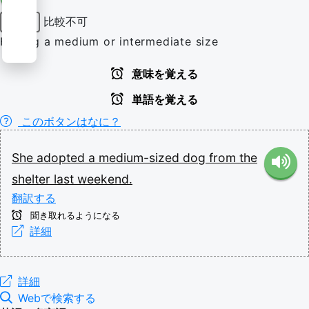
比較不可
形容詞
Having a medium or intermediate size
意味を覚える
単語を覚える
このボタンはなに？
She
adopted
a
medium-sized
dog
from
the
shelter
last
weekend.
翻訳する
聞き取れるようになる
詳細
詳細
Webで検索する