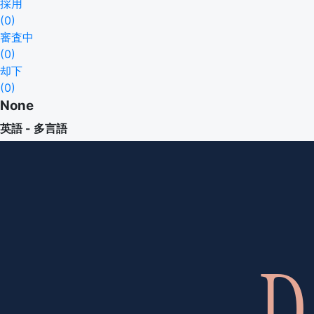
採用
(
0
)
審査中
(
0
)
却下
(
0
)
None
英語 - 多言語