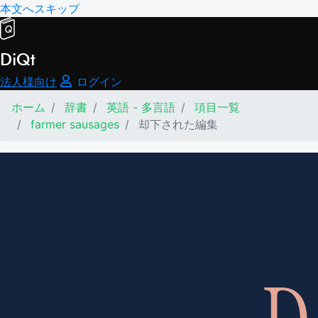
本文へスキップ
DiQt
法人様向け
ログイン
ホーム
辞書
英語 - 多言語
項目一覧
farmer sausages
却下された編集