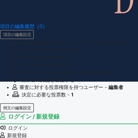
項目の編集履歴（0）
項目の編集設定
項目の編集権限を持つユーザー -
すべてのユーザー
項目の新規作成を審査する
項目の編集を審査する
項目の削除を審査する
重複の恐れのある項目名の追加を審査する
項目名の変更を審査する
審査に対する投票権限を持つユーザー -
編集者
決定に必要な投票数 -
1
例文の編集設定
ログイン / 新規登録
例文の編集権限を持つユーザー -
すべてのユーザー
例文の削除を審査する
ログイン
審査に対する投票権限を持つユーザー -
編集者
新規登録