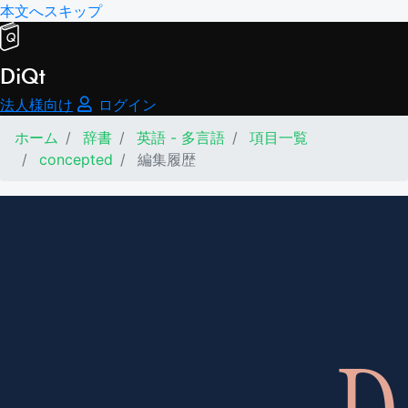
本文へスキップ
DiQt
法人様向け
ログイン
ホーム
辞書
英語 - 多言語
項目一覧
concepted
編集履歴