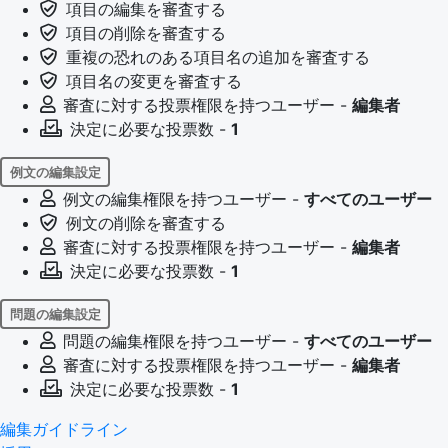
項目の編集を審査する
項目の削除を審査する
重複の恐れのある項目名の追加を審査する
項目名の変更を審査する
審査に対する投票権限を持つユーザー -
編集者
決定に必要な投票数 -
1
例文の編集設定
例文の編集権限を持つユーザー -
すべてのユーザー
例文の削除を審査する
審査に対する投票権限を持つユーザー -
編集者
決定に必要な投票数 -
1
問題の編集設定
問題の編集権限を持つユーザー -
すべてのユーザー
審査に対する投票権限を持つユーザー -
編集者
決定に必要な投票数 -
1
編集ガイドライン