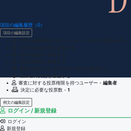
項目の編集履歴（0）
項目の編集設定
項目の編集権限を持つユーザー -
すべてのユーザー
項目の新規作成を審査する
項目の編集を審査する
項目の削除を審査する
重複の恐れのある項目名の追加を審査する
項目名の変更を審査する
審査に対する投票権限を持つユーザー -
編集者
決定に必要な投票数 -
1
例文の編集設定
ログイン / 新規登録
例文の編集権限を持つユーザー -
すべてのユーザー
例文の削除を審査する
ログイン
審査に対する投票権限を持つユーザー -
編集者
新規登録