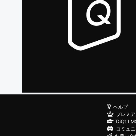
ヘルプ
プレミア
DiQt LM
コミュニ