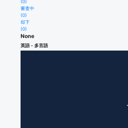
(
0
)
審査中
(
0
)
却下
(
0
)
None
英語 - 多言語