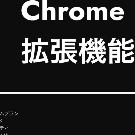
ムプラン
S
ティ