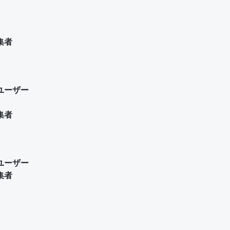
集者
ユーザー
集者
ユーザー
集者