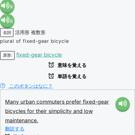
英
英
語（米
活用形
複数形
名詞
語（イ
国）
plural of fixed-gear bicycle
ギリ
(en-US)
fixed-gear bicycle
原形:
意味を覚える
ス）
単語を覚える
(en-GB)
このボタンはなに？
Many
urban
commuters
prefer
fixed-gear
bicycles
for
their
simplicity
and
low
maintenance.
翻訳する