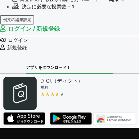
決定に必要な投票数 -
1
例文の編集設定
ログイン / 新規登録
例文の編集権限を持つユーザー -
すべてのユーザー
例文の削除を審査する
ログイン
審査に対する投票権限を持つユーザー -
編集者
新規登録
決定に必要な投票数 -
1
問題の編集設定
アプリをダウンロード！
問題の編集権限を持つユーザー -
すべてのユーザー
審査に対する投票権限を持つユーザー -
編集者
DiQt（ディクト）
決定に必要な投票数 -
1
無料
★★★★★
★★★★★
編集ガイドライン