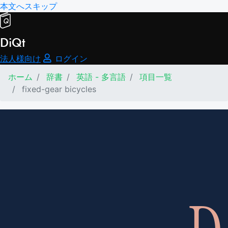
本文へスキップ
DiQt
法人様向け
ログイン
ホーム
辞書
英語 - 多言語
項目一覧
fixed-gear bicycles