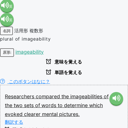
英
英
語（米
活用形
複数形
名詞
語（イ
国）
plural of imageability
ギリ
(en-US)
imageability
原形:
意味を覚える
ス）
単語を覚える
(en-GB)
このボタンはなに？
Researchers
compared
the
imageabilities
of
the
two
sets
of
words
to
determine
which
evoked
clearer
mental
pictures.
翻訳する