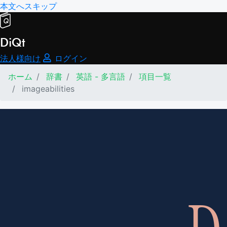
本文へスキップ
DiQt
法人様向け
ログイン
ホーム
辞書
英語 - 多言語
項目一覧
imageabilities