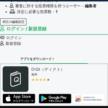
審査に対する投票権限を持つユーザー -
編集者
決定に必要な投票数 -
1
例文の編集設定
ログイン / 新規登録
例文の編集権限を持つユーザー -
すべてのユーザー
例文の削除を審査する
ログイン
審査に対する投票権限を持つユーザー -
編集者
新規登録
決定に必要な投票数 -
1
問題の編集設定
アプリをダウンロード！
問題の編集権限を持つユーザー -
すべてのユーザー
審査に対する投票権限を持つユーザー -
編集者
DiQt（ディクト）
決定に必要な投票数 -
1
無料
★★★★★
★★★★★
編集ガイドライン