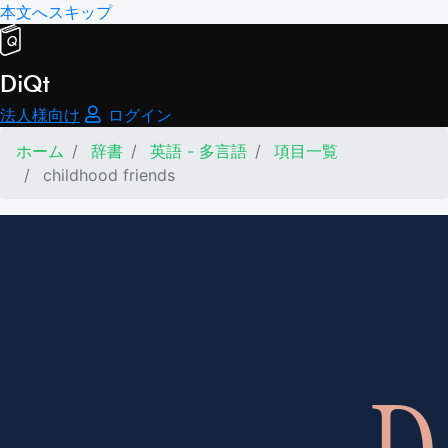
本文へスキップ
DiQt
法人様向け
ログイン
ホーム
辞書
英語 - 多言語
項目一覧
childhood friends