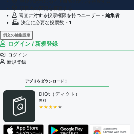
重複の恐れのある項目名の追加を審査する
項目名の変更を審査する
審査に対する投票権限を持つユーザー -
編集者
決定に必要な投票数 -
1
例文の編集設定
ログイン / 新規登録
例文の編集権限を持つユーザー -
すべてのユーザー
例文の削除を審査する
ログイン
審査に対する投票権限を持つユーザー -
編集者
新規登録
決定に必要な投票数 -
1
問題の編集設定
アプリをダウンロード！
問題の編集権限を持つユーザー -
すべてのユーザー
審査に対する投票権限を持つユーザー -
編集者
DiQt（ディクト）
決定に必要な投票数 -
1
無料
★★★★★
★★★★★
編集ガイドライン