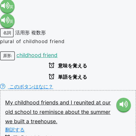
英
英
語（米
活用形
複数形
名詞
語（イ
国）
plural of childhood friend
ギリ
(en-US)
childhood friend
原形:
意味を覚える
ス）
単語を覚える
(en-GB)
このボタンはなに？
My
childhood
friends
and
I
reunited
at
our
old
school
to
reminisce
about
the
summer
we
built
a
treehouse.
翻訳する