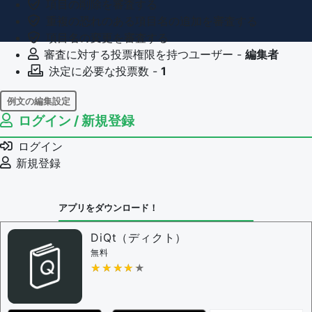
項目の削除を審査する
重複の恐れのある項目名の追加を審査する
項目名の変更を審査する
審査に対する投票権限を持つユーザー -
編集者
決定に必要な投票数 -
1
例文の編集設定
ログイン / 新規登録
例文の編集権限を持つユーザー -
すべてのユーザー
例文の削除を審査する
ログイン
審査に対する投票権限を持つユーザー -
編集者
新規登録
決定に必要な投票数 -
1
問題の編集設定
アプリをダウンロード！
問題の編集権限を持つユーザー -
すべてのユーザー
審査に対する投票権限を持つユーザー -
編集者
DiQt（ディクト）
決定に必要な投票数 -
1
無料
★★★★★
★★★★★
編集ガイドライン