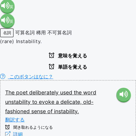
英
英
語（米
可算名詞
稀用
不可算名詞
名詞
語（イ
国）
(rare) Instability.
ギリ
(en-US)
意味を覚える
単語を覚える
ス）
このボタンはなに？
(en-GB)
The
poet
deliberately
used
the
word
unstability
to
evoke
a
delicate,
old-
fashioned
sense
of
instability.
翻訳する
聞き取れるようになる
詳細