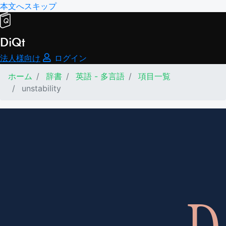
本文へスキップ
DiQt
法人様向け
ログイン
ホーム
辞書
英語 - 多言語
項目一覧
unstability