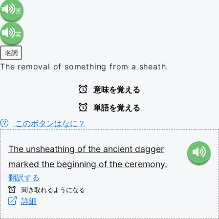
英
英
語（米
名詞
語（イ
国）
The removal of something from a sheath.
ギリ
(en-US)
意味を覚える
単語を覚える
ス）
このボタンはなに？
(en-GB)
The
unsheathing
of
the
ancient
dagger
marked
the
beginning
of
the
ceremony.
翻訳する
聞き取れるようになる
詳細