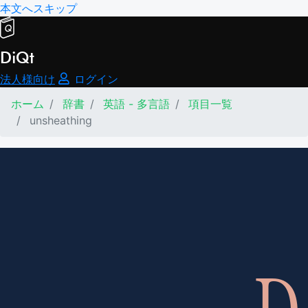
本文へスキップ
DiQt
法人様向け
ログイン
ホーム
辞書
英語 - 多言語
項目一覧
unsheathing