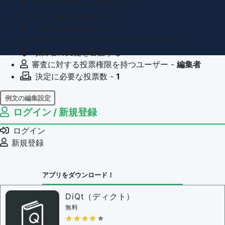
項目の新規作成を審査する
項目の編集を審査する
項目の削除を審査する
重複の恐れのある項目名の追加を審査する
項目名の変更を審査する
審査に対する投票権限を持つユーザー -
編集者
決定に必要な投票数 -
1
例文の編集設定
ログイン / 新規登録
例文の編集権限を持つユーザー -
すべてのユーザー
例文の削除を審査する
ログイン
審査に対する投票権限を持つユーザー -
編集者
新規登録
決定に必要な投票数 -
1
問題の編集設定
アプリをダウンロード！
問題の編集権限を持つユーザー -
すべてのユーザー
審査に対する投票権限を持つユーザー -
編集者
DiQt（ディクト）
決定に必要な投票数 -
1
無料
★★★★★
★★★★★