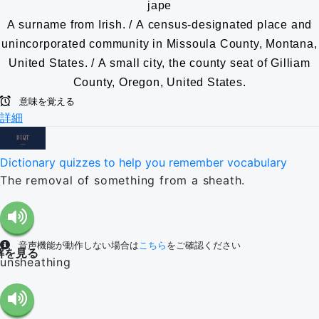
jape
A surname from Irish. / A census-designated place and
unincorporated community in Missoula County, Montana,
United States. / A small city, the county seat of Gilliam
County, Oregon, United States.
意味を覚える
詳細
Dictionary quizzes to help you remember vocabulary
The removal of something from a sheath.
音声機能が動作しない場合は
こちら
をご確認ください
解を見る
unsheathing