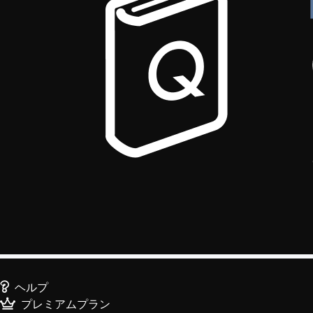
ヘルプ
プレミアムプラン