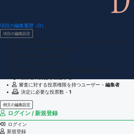
項目の編集履歴（0）
項目の編集設定
項目の編集権限を持つユーザー -
すべてのユーザー
項目の新規作成を審査する
項目の編集を審査する
項目の削除を審査する
重複の恐れのある項目名の追加を審査する
項目名の変更を審査する
審査に対する投票権限を持つユーザー -
編集者
決定に必要な投票数 -
1
例文の編集設定
ログイン / 新規登録
例文の編集権限を持つユーザー -
すべてのユーザー
例文の削除を審査する
ログイン
審査に対する投票権限を持つユーザー -
編集者
新規登録