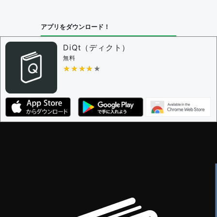
決定に必要な投票数 -
1
問題の編集設定
アプリをダウンロード！
問題の編集権限を持つユーザー -
すべてのユーザー
審査に対する投票権限を持つユーザー -
編集者
DiQt（ディクト）
決定に必要な投票数 -
1
無料
★★★★★
★★★★★
編集ガイドライン