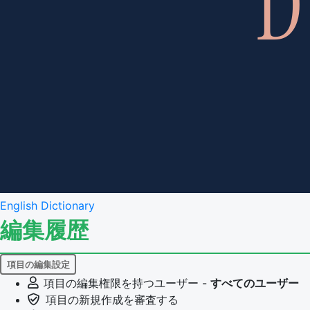
English Dictionary
編集履歴
項目の編集設定
項目の編集権限を持つユーザー -
すべてのユーザー
項目の新規作成を審査する