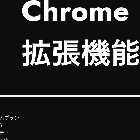
ムプラン
S
ティ