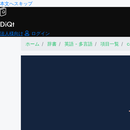
本文へスキップ
DiQt
法人様向け
ログイン
ホーム
辞書
英語 - 多言語
項目一覧
c