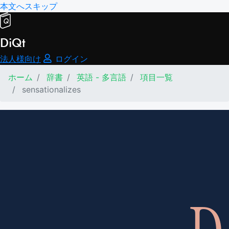
本文へスキップ
DiQt
法人様向け
ログイン
ホーム
辞書
英語 - 多言語
項目一覧
sensationalizes