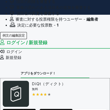
項目の削除を審査する
重複の恐れのある項目名の追加を審査する
項目名の変更を審査する
審査に対する投票権限を持つユーザー -
編集者
決定に必要な投票数 -
1
例文の編集設定
ログイン / 新規登録
例文の編集権限を持つユーザー -
すべてのユーザー
例文の削除を審査する
ログイン
審査に対する投票権限を持つユーザー -
編集者
新規登録
決定に必要な投票数 -
1
問題の編集設定
アプリをダウンロード！
問題の編集権限を持つユーザー -
すべてのユーザー
審査に対する投票権限を持つユーザー -
編集者
DiQt（ディクト）
決定に必要な投票数 -
1
無料
★★★★★
★★★★★
編集ガイドライン