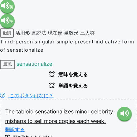
英
英
語（米
活用形
直説法
現在形
単数形
三人称
動詞
語（イ
国）
Third-person singular simple present indicative form
of sensationalize
ギリ
(en-US)
sensationalize
原形:
ス）
意味を覚える
(en-GB)
単語を覚える
このボタンはなに？
The
tabloid
sensationalizes
minor
celebrity
mishaps
to
sell
more
copies
each
week.
翻訳する