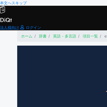
本文へスキップ
DiQt
法人様向け
ログイン
ホーム
辞書
英語 - 多言語
項目一覧
e