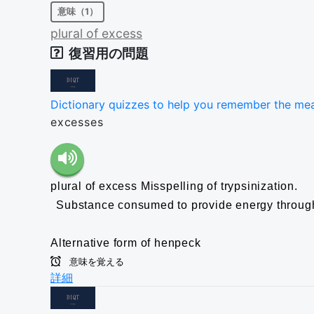
意味（1）
plural
of
excess
復習用の問題
Dictionary quizzes to help you remember the me
excesses
plural of excess
Misspelling of trypsinization.
Substance consumed to provide energy through 
Alternative form of henpeck
意味を覚える
詳細