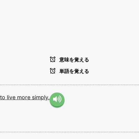
意味を覚える
単語を覚える
to
live
more
simply.