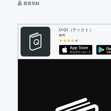
新規登録
決定に必要な投票数 -
1
問題の編集設定
問題の編集権限を持つユーザー -
すべての
審査に対する投票権限を持つユーザー -
編
DiQt（ディクト）
決定に必要な投票数 -
1
無料
★★★★★
★★★★★
編集ガイドライン