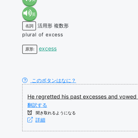
英
語（米
活用形
複数形
名詞
語（イ
国）
plural of excess
ギリ
(en-US)
excess
原形:
ス）
(en-GB)
このボタンはなに？
He
regretted
his
past
excesses
and
vowed
翻訳する
聞き取れるようになる
詳細