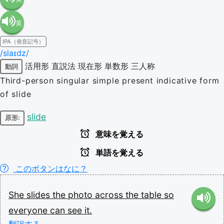
英
語（米
IPA（発音記号）
語（イ
国）
/slaɪdz/
活用形
直説法
現在形
単数形
三人称
動詞
ギリ
(en-US)
Third-person singular simple present indicative form
of slide
ス）
slide
原形:
(en-GB)
意味を覚える
単語を覚える
このボタンはなに？
She
slides
the
photo
across
the
table
so
everyone
can
see
it.
翻訳する