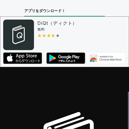
問題の編集設定
アプリをダウンロード！
問題の編集権限を持つユーザー -
すべてのユーザー
審査に対する投票権限を持つユーザー -
編集者
DiQt（ディクト）
決定に必要な投票数 -
1
無料
★★★★★
★★★★★
編集ガイドライン