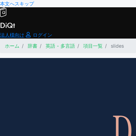
本文へスキップ
DiQt
法人様向け
ログイン
ホーム
辞書
英語 - 多言語
項目一覧
slides