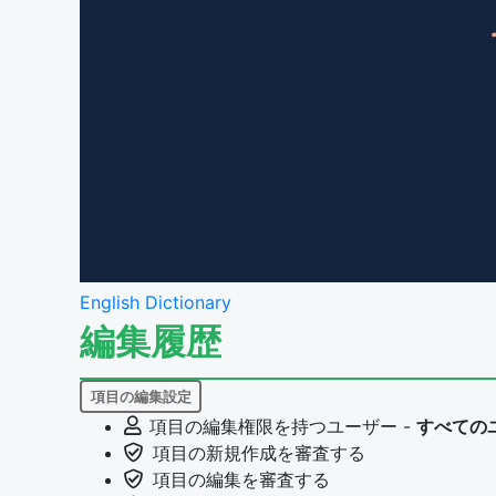
English Dictionary
編集履歴
項目の編集設定
項目の編集権限を持つユーザー -
すべての
項目の新規作成を審査する
項目の編集を審査する