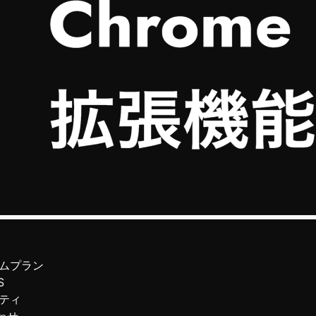
ムプラン
S
ティ