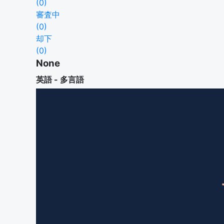
(
0
)
審査中
(
0
)
却下
(
0
)
None
英語 - 多言語