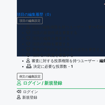
項目の編集履歴（0）
項目の編集設定
項目の編集権限を持つユーザー -
すべての
項目の新規作成を審査する
項目の編集を審査する
項目の削除を審査する
重複の恐れのある項目名の追加を審査する
項目名の変更を審査する
審査に対する投票権限を持つユーザー -
編
決定に必要な投票数 -
1
例文の編集設定
ログイン / 新規登録
例文の編集権限を持つユーザー -
すべての
例文の削除を審査する
ログイン
審査に対する投票権限を持つユーザー -
編
新規登録
決定に必要な投票数 -
1