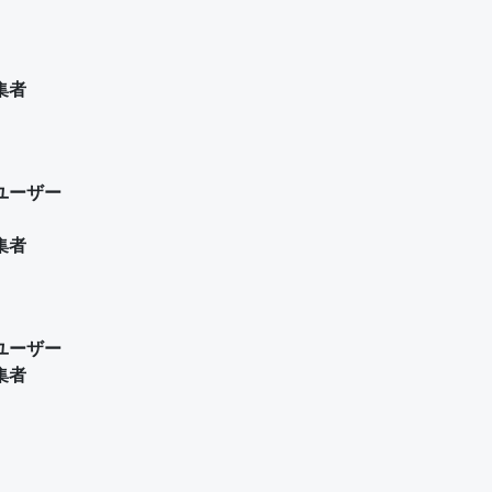
集者
ユーザー
集者
ユーザー
集者