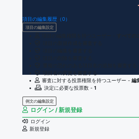
項目の編集履歴（0）
項目の編集設定
項目の編集権限を持つユーザー -
すべての
項目の新規作成を審査する
項目の編集を審査する
項目の削除を審査する
重複の恐れのある項目名の追加を審査する
項目名の変更を審査する
審査に対する投票権限を持つユーザー -
編
決定に必要な投票数 -
1
例文の編集設定
ログイン / 新規登録
例文の編集権限を持つユーザー -
すべての
例文の削除を審査する
ログイン
審査に対する投票権限を持つユーザー -
編
新規登録
決定に必要な投票数 -
1