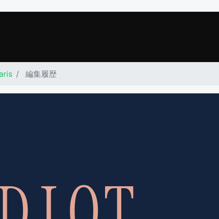
aris
編集履歴