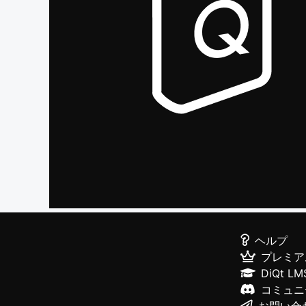
ヘルプ
プレミア
DiQt LM
コミュニ