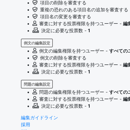
項目の削除を審査する
重複の恐れのある項目名の追加を審査する
項目名の変更を審査する
審査に対する投票権限を持つユーザー -
編
決定に必要な投票数 -
1
例文の編集設定
例文の編集権限を持つユーザー -
すべての
例文の削除を審査する
審査に対する投票権限を持つユーザー -
編
決定に必要な投票数 -
1
問題の編集設定
問題の編集権限を持つユーザー -
すべての
審査に対する投票権限を持つユーザー -
編
決定に必要な投票数 -
1
編集ガイドライン
採用