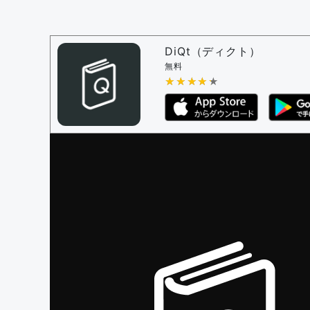
問題の編集設定
問題の編集権限を持つユーザー -
すべての
審査に対する投票権限を持つユーザー -
編
DiQt（ディクト）
決定に必要な投票数 -
1
無料
★★★★★
★★★★★
編集ガイドライン