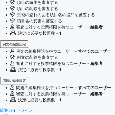
項目の編集を審査する
項目の削除を審査する
重複の恐れのある項目名の追加を審査する
項目名の変更を審査する
審査に対する投票権限を持つユーザー -
編集者
決定に必要な投票数 -
1
例文の編集設定
例文の編集権限を持つユーザー -
すべてのユーザー
例文の削除を審査する
審査に対する投票権限を持つユーザー -
編集者
決定に必要な投票数 -
1
問題の編集設定
問題の編集権限を持つユーザー -
すべてのユーザー
審査に対する投票権限を持つユーザー -
編集者
決定に必要な投票数 -
1
編集ガイドライン