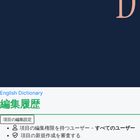
English Dictionary
編集履歴
項目の編集設定
項目の編集権限を持つユーザー -
すべてのユーザー
項目の新規作成を審査する