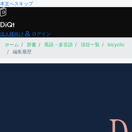
本文へスキップ
DiQt
法人様向け
ログイン
ホーム
辞書
英語 - 多言語
項目一覧
bicyclic
編集履歴