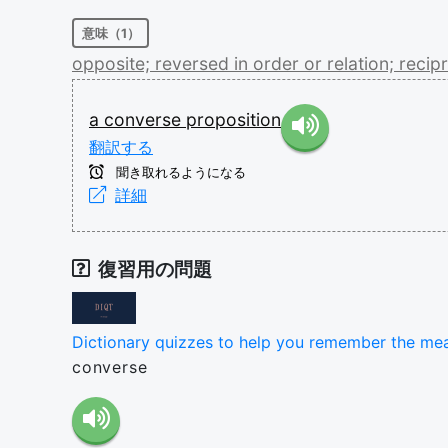
意味（1）
opposite;
reversed
in
order
or
relation;
recip
a
converse
proposition
翻訳する
聞き取れるようになる
詳細
復習用の問題
Dictionary quizzes to help you remember the me
converse