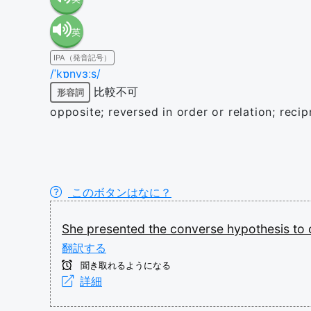
英
語（米
IPA（発音記号）
語（イ
国）
/ˈkɒnvɜːs/
比較不可
形容詞
ギリ
(en-US)
opposite; reversed in order or relation; recip
ス）
(en-GB)
このボタンはなに？
She
presented
the
converse
hypothesis
to
翻訳する
聞き取れるようになる
詳細