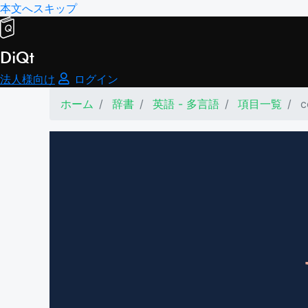
本文へスキップ
DiQt
法人様向け
ログイン
ホーム
辞書
英語 - 多言語
項目一覧
c