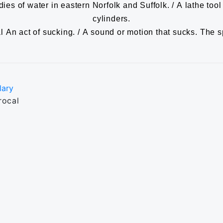
ies of water in eastern Norfolk and Suffolk. / A lathe tool
cylinders.
l
An act of sucking. / A sound or motion that sucks.
The s
lary
rocal