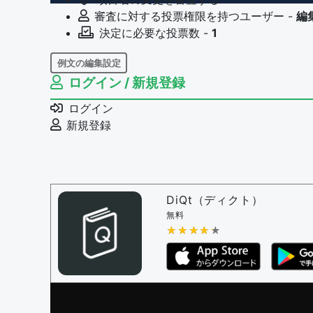
審査に対する投票権限を持つユーザー -
編
決定に必要な投票数 -
1
例文の編集設定
ログイン / 新規登録
例文の編集権限を持つユーザー -
すべての
例文の削除を審査する
ログイン
審査に対する投票権限を持つユーザー -
編
新規登録
決定に必要な投票数 -
1
問題の編集設定
問題の編集権限を持つユーザー -
すべての
審査に対する投票権限を持つユーザー -
編
DiQt（ディクト）
決定に必要な投票数 -
1
無料
★★★★★
★★★★★
編集ガイドライン