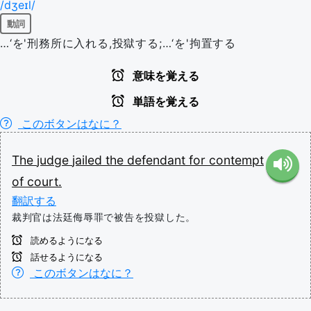
/dʒeɪl/
動詞
…‘を'刑務所に入れる,投獄する;…‘を'拘置する
意味を覚える
単語を覚える
このボタンはなに？
The
judge
jailed
the
defendant
for
contempt
of
court.
翻訳する
裁判官は法廷侮辱罪で被告を投獄した。
読めるようになる
話せるようになる
このボタンはなに？