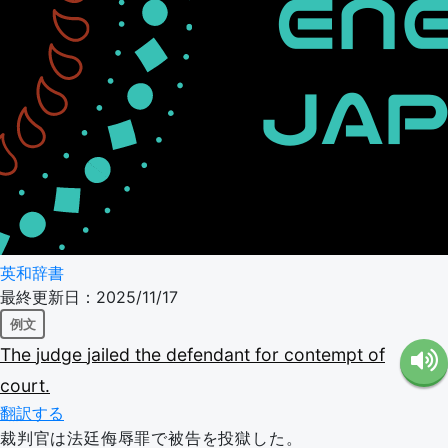
英和辞書
最終更新日：2025/11/17
例文
The
judge
jailed
the
defendant
for
contempt
of
court.
翻訳する
裁判官は法廷侮辱罪で被告を投獄した。