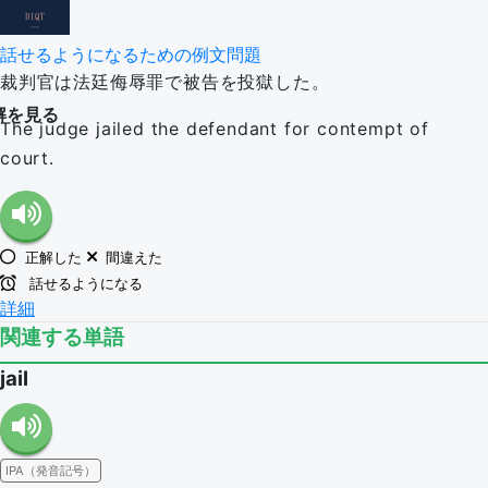
話せるようになるための例文問題
裁判官は法廷侮辱罪で被告を投獄した。
解を見る
The judge jailed the defendant for contempt of
court.
正解した
間違えた
話せるようになる
詳細
関連する単語
jail
IPA（発音記号）