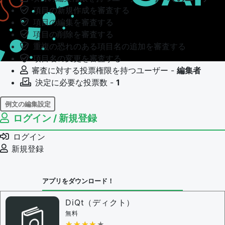
項目の新規作成を審査する
項目の編集を審査する
項目の削除を審査する
重複の恐れのある項目名の追加を審査する
項目名の変更を審査する
審査に対する投票権限を持つユーザー -
編集者
決定に必要な投票数 -
1
例文の編集設定
ログイン / 新規登録
例文の編集権限を持つユーザー -
すべてのユーザー
例文の編集を審査する
ログイン
例文の削除を審査する
新規登録
審査に対する投票権限を持つユーザー -
編集者
決定に必要な投票数 -
1
アプリをダウンロード！
問題の編集設定
問題の編集権限を持つユーザー -
すべてのユーザー
DiQt（ディクト）
審査に対する投票権限を持つユーザー -
すべてのユー
無料
★★★★★
★★★★★