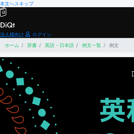
本文へスキップ
DiQt
法人様向け
ログイン
ホーム
辞書
英語 - 日本語
例文一覧
例文