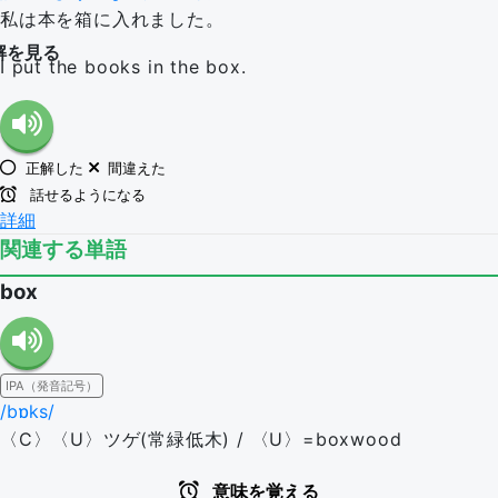
私は本を箱に入れました。
解を見る
I put the books in the box.
正解した
間違えた
話せるようになる
詳細
関連する単語
box
IPA（発音記号）
/bɒks/
〈C〉〈U〉ツゲ(常緑低木) / 〈U〉=boxwood
意味を覚える