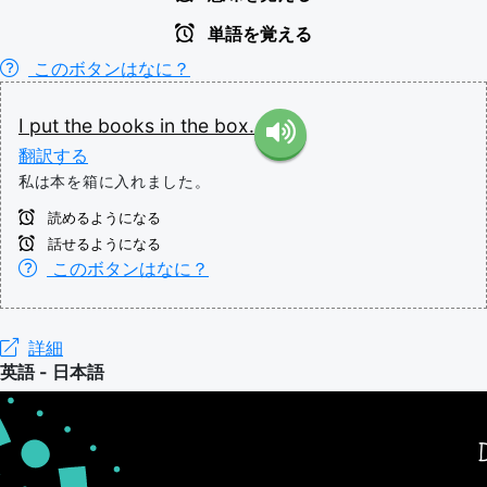
単語を覚える
このボタンはなに？
I
put
the
books
in
the
box.
翻訳する
私は本を箱に入れました。
読めるようになる
話せるようになる
このボタンはなに？
詳細
英語 - 日本語