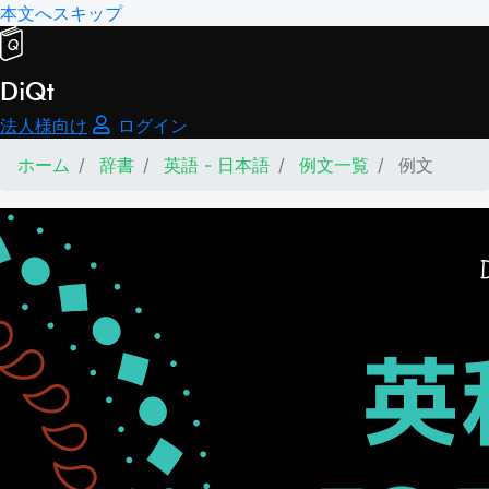
本文へスキップ
DiQt
法人様向け
ログイン
ホーム
辞書
英語 - 日本語
例文一覧
例文