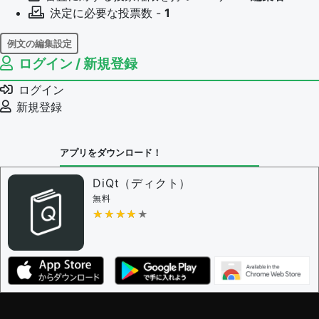
決定に必要な投票数 -
1
例文の編集設定
ログイン / 新規登録
例文の編集権限を持つユーザー -
すべてのユーザー
例文の編集を審査する
ログイン
例文の削除を審査する
新規登録
審査に対する投票権限を持つユーザー -
編集者
決定に必要な投票数 -
1
アプリをダウンロード！
問題の編集設定
問題の編集権限を持つユーザー -
すべてのユーザー
DiQt（ディクト）
審査に対する投票権限を持つユーザー -
すべてのユー
無料
ザー
★★★★★
★★★★★
決定に必要な投票数 -
1
編集ガイドライン