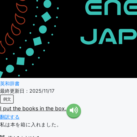
英和辞書
最終更新日：2025/11/17
例文
I
put
the
books
in
the
box.
翻訳する
私は本を箱に入れました。