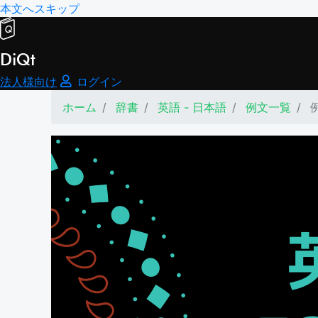
本文へスキップ
DiQt
法人様向け
ログイン
ホーム
辞書
英語 - 日本語
例文一覧