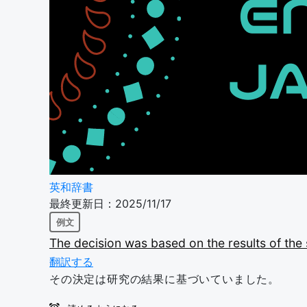
英和辞書
最終更新日：2025/11/17
例文
The
decision
was
based
on
the
results
of
the
翻訳する
その決定は研究の結果に基づいていました。