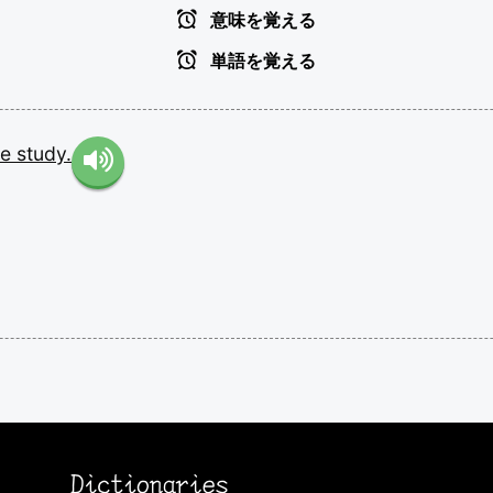
意味を覚える
単語を覚える
he
study.