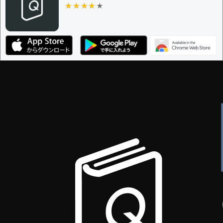
ザー
★★★★★
★★★★★
決定に必要な投票数 -
1
編集ガイドライン