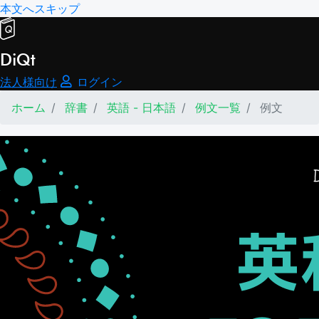
本文へスキップ
DiQt
法人様向け
ログイン
ホーム
辞書
英語 - 日本語
例文一覧
例文