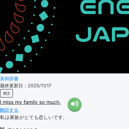
英和辞書
最終更新日：2025/11/17
例文
I
miss
my
family
so
much.
翻訳する
私は家族がとても恋しいです。