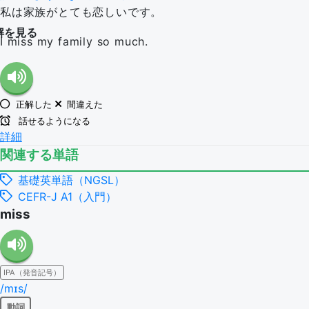
私は家族がとても恋しいです。
解を見る
I miss my family so much.
正解した
間違えた
話せるようになる
詳細
関連する単語
基礎英単語（NGSL）
CEFR-J A1（入門）
miss
IPA（発音記号）
/mɪs/
動詞