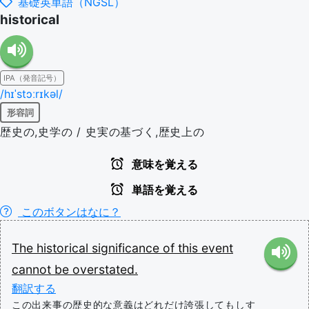
基礎英単語（NGSL）
historical
IPA（発音記号）
/hɪˈstɔːrɪkəl/
形容詞
歴史の,史学の / 史実の基づく,歴史上の
意味を覚える
単語を覚える
このボタンはなに？
The
historical
significance
of
this
event
cannot
be
overstated.
翻訳する
この出来事の歴史的な意義はどれだけ誇張してもしす