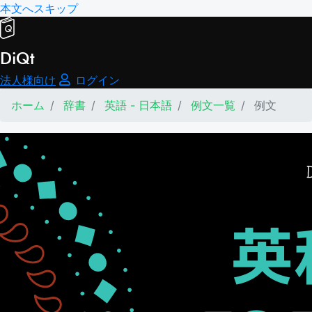
本文へスキップ
DiQt
法人様向け
ログイン
ホーム
辞書
英語 - 日本語
例文一覧
例文