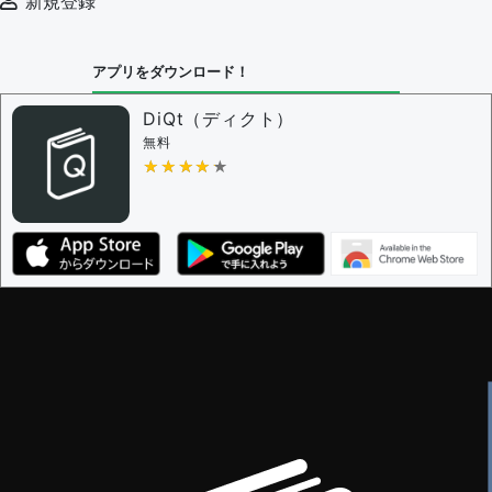
新規登録
審査に対する投票権限を持つユーザー -
編集者
決定に必要な投票数 -
1
アプリをダウンロード！
問題の編集設定
問題の編集権限を持つユーザー -
すべてのユーザー
DiQt（ディクト）
審査に対する投票権限を持つユーザー -
すべてのユー
無料
ザー
★★★★★
★★★★★
決定に必要な投票数 -
1
編集ガイドライン