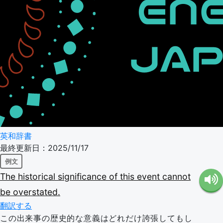
英和辞書
最終更新日：2025/11/17
例文
The
historical
significance
of
this
event
cannot
be
overstated.
翻訳する
この出来事の歴史的な意義はどれだけ誇張してもし