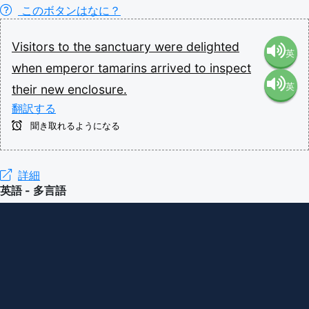
このボタンはなに？
Visitors
to
the
sanctuary
were
delighted
英
when
emperor
tamarins
arrived
to
inspect
英
their
new
enclosure.
語（米
翻訳する
語（イ
国）
聞き取れるようになる
ギリ
(en-US)
詳細
英語 - 多言語
ス）
(en-GB)