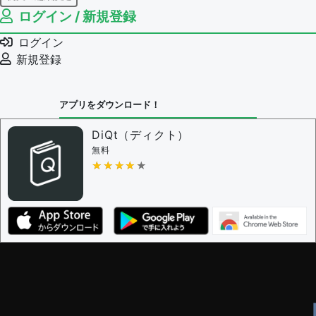
ログイン / 新規登録
例文の編集権限を持つユーザー -
すべてのユーザー
例文の削除を審査する
ログイン
審査に対する投票権限を持つユーザー -
編集者
新規登録
決定に必要な投票数 -
1
問題の編集設定
アプリをダウンロード！
問題の編集権限を持つユーザー -
すべてのユーザー
審査に対する投票権限を持つユーザー -
編集者
DiQt（ディクト）
決定に必要な投票数 -
1
無料
★★★★★
★★★★★
編集ガイドライン