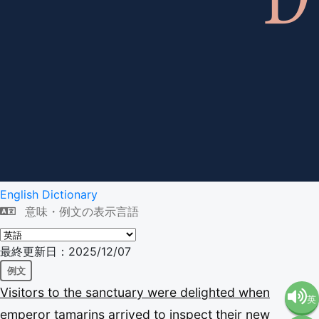
English Dictionary
意味・例文の表示言語
最終更新日：2025/12/07
例文
Visitors
to
the
sanctuary
were
delighted
when
英
emperor
tamarins
arrived
to
inspect
their
new