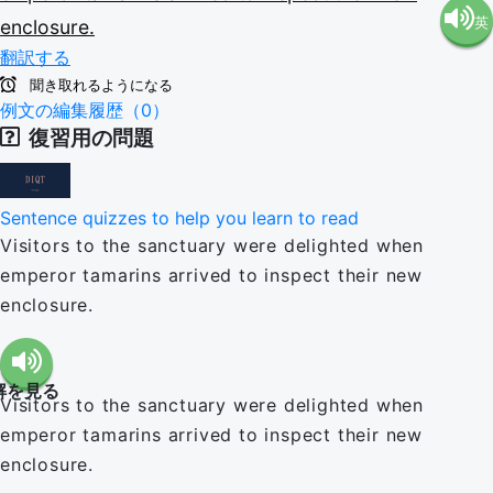
英
enclosure.
語（米
翻訳する
語（イ
国）
聞き取れるようになる
例文の編集履歴（0）
復習用の問題
ギリ
(en-US)
ス）
Sentence quizzes to help you learn to read
Visitors to the sanctuary were delighted when
(en-GB)
emperor tamarins arrived to inspect their new
enclosure.
解を見る
Visitors to the sanctuary were delighted when
emperor tamarins arrived to inspect their new
enclosure.