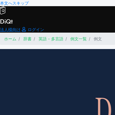
本文へスキップ
DiQt
法人様向け
ログイン
ホーム
辞書
英語 - 多言語
例文一覧
例文