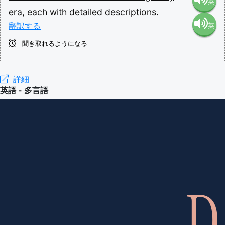
英
era,
each
with
detailed
descriptions.
翻訳する
英
語（米
聞き取れるようになる
語（イ
国）
ギリ
詳細
(en-US)
英語 - 多言語
ス）
(en-GB)