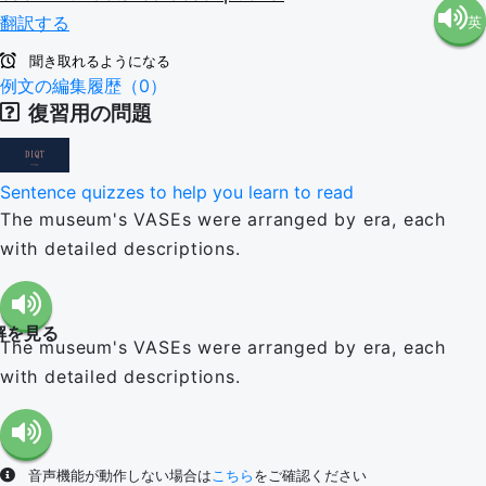
翻訳する
英
語（米
聞き取れるようになる
語（イ
例文の編集履歴（0）
国）
復習用の問題
ギリ
(en-US)
Sentence quizzes to help you learn to read
ス）
The museum's VASEs were arranged by era, each
with detailed descriptions.
(en-GB)
解を見る
The museum's VASEs were arranged by era, each
with detailed descriptions.
音声機能が動作しない場合は
こちら
をご確認ください