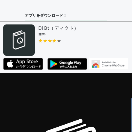
問題の編集設定
アプリをダウンロード！
問題の編集権限を持つユーザー -
すべてのユーザー
審査に対する投票権限を持つユーザー -
編集者
DiQt（ディクト）
決定に必要な投票数 -
1
無料
★★★★★
★★★★★
編集ガイドライン