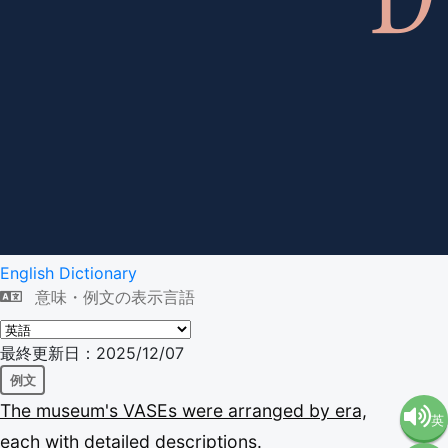
English Dictionary
意味・例文の表示言語
最終更新日：2025/12/07
例文
The
museum's
VASEs
were
arranged
by
era,
英
each
with
detailed
descriptions.