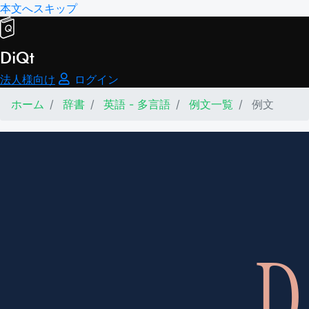
本文へスキップ
DiQt
法人様向け
ログイン
ホーム
辞書
英語 - 多言語
例文一覧
例文