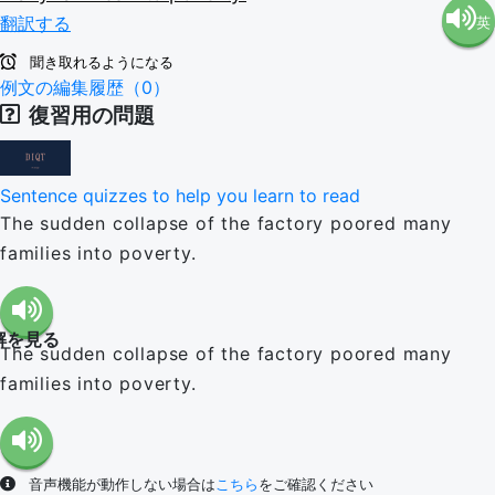
翻訳する
英
語（米
聞き取れるようになる
語（イ
例文の編集履歴（0）
国）
復習用の問題
ギリ
(en-US)
Sentence quizzes to help you learn to read
ス）
The sudden collapse of the factory poored many
families into poverty.
(en-GB)
解を見る
The sudden collapse of the factory poored many
families into poverty.
音声機能が動作しない場合は
こちら
をご確認ください