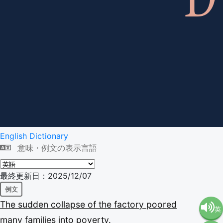
English Dictionary
意味・例文の表示言語
最終更新日：2025/12/07
例文
The
sudden
collapse
of
the
factory
poored
英
many
families
into
poverty.