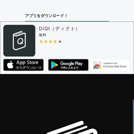
問題の編集設定
アプリをダウンロード！
問題の編集権限を持つユーザー -
すべてのユーザー
審査に対する投票権限を持つユーザー -
編集者
DiQt（ディクト）
決定に必要な投票数 -
1
無料
★★★★★
★★★★★
編集ガイドライン