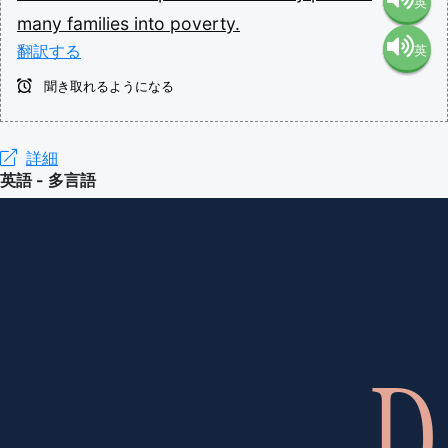
英
many
families
into
poverty.
翻訳する
英
語（米
聞き取れるようになる
語（イ
国）
ギリ
詳細
(en-US)
英語 - 多言語
ス）
(en-GB)