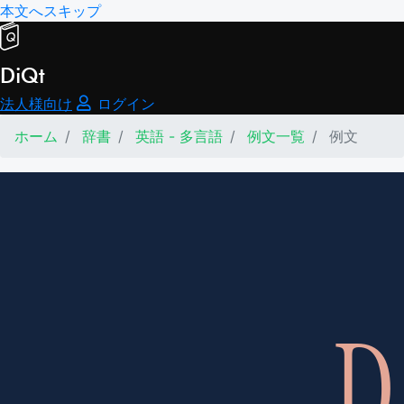
本文へスキップ
DiQt
法人様向け
ログイン
ホーム
辞書
英語 - 多言語
例文一覧
例文