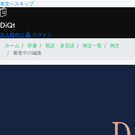
本文へスキップ
DiQt
法人様向け
ログイン
ホーム
辞書
英語 - 多言語
例文一覧
例文
審査中の編集