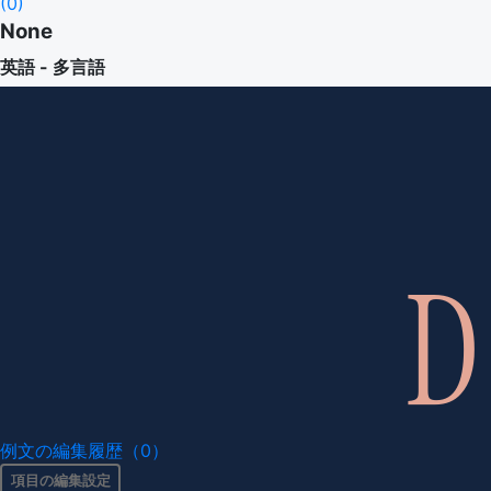
(
0
)
None
英語 - 多言語
例文の編集履歴（0）
項目の編集設定