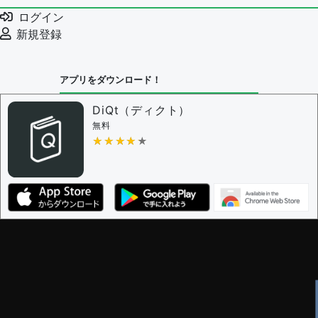
例文の削除を審査する
ログイン
審査に対する投票権限を持つユーザー -
編集者
新規登録
決定に必要な投票数 -
1
問題の編集設定
アプリをダウンロード！
問題の編集権限を持つユーザー -
すべてのユーザー
審査に対する投票権限を持つユーザー -
編集者
DiQt（ディクト）
決定に必要な投票数 -
1
無料
★★★★★
★★★★★
編集ガイドライン