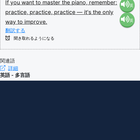
If
you
want
to
master
the
piano,
remember:
英
practice,
practice,
practice
—
it's
the
only
英
way
to
improve.
語（米
翻訳する
語（イ
国）
聞き取れるようになる
ギリ
(en-US)
関連語
詳細
ス）
英語 - 多言語
(en-GB)