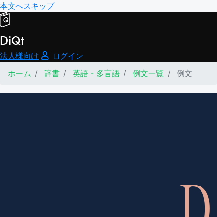
本文へスキップ
DiQt
法人様向け
ログイン
ホーム
辞書
英語 - 多言語
例文一覧
例文