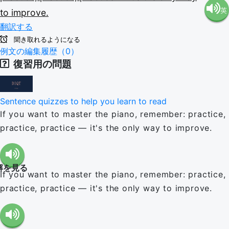
英
to
improve.
語（米
翻訳する
語（イ
国）
聞き取れるようになる
例文の編集履歴（0）
復習用の問題
ギリ
(en-US)
ス）
Sentence quizzes to help you learn to read
If you want to master the piano, remember: practice,
(en-GB)
practice, practice — it's the only way to improve.
解を見る
If you want to master the piano, remember: practice,
practice, practice — it's the only way to improve.