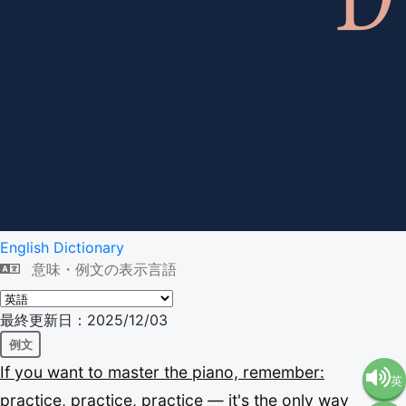
English Dictionary
意味・例文の表示言語
最終更新日：2025/12/03
例文
If
you
want
to
master
the
piano,
remember:
英
practice,
practice,
practice
—
it's
the
only
way