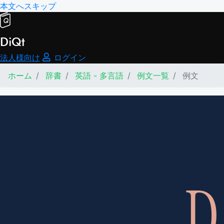
本文へスキップ
DiQt
法人様向け
ログイン
ホーム
辞書
英語 - 多言語
例文一覧
例文