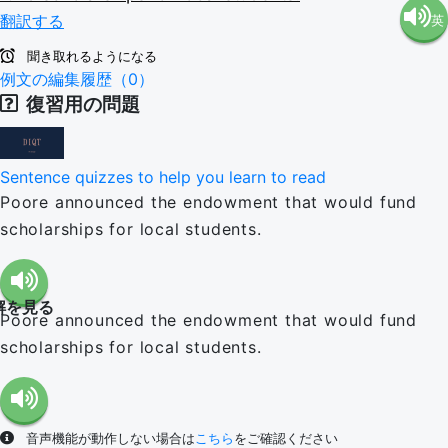
翻訳する
英
語（米
聞き取れるようになる
語（イ
例文の編集履歴（0）
国）
復習用の問題
ギリ
(en-US)
Sentence quizzes to help you learn to read
ス）
Poore announced the endowment that would fund
scholarships for local students.
(en-GB)
解を見る
Poore announced the endowment that would fund
scholarships for local students.
音声機能が動作しない場合は
こちら
をご確認ください