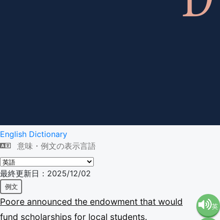
English Dictionary
意味・例文の表示言語
最終更新日：2025/12/02
例文
Poore
announced
the
endowment
that
would
英
fund
scholarships
for
local
students.