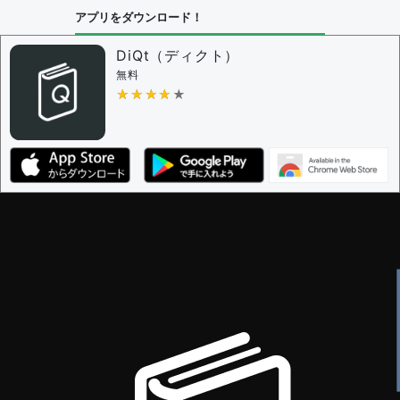
問題の編集設定
アプリをダウンロード！
問題の編集権限を持つユーザー -
すべてのユーザー
審査に対する投票権限を持つユーザー -
編集者
DiQt（ディクト）
決定に必要な投票数 -
1
無料
★★★★★
★★★★★
編集ガイドライン