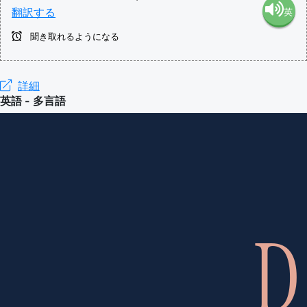
翻訳する
英
語（米
聞き取れるようになる
語（イ
国）
ギリ
詳細
(en-US)
英語 - 多言語
ス）
(en-GB)