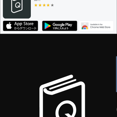
★★★★★
★★★★★
編集ガイドライン