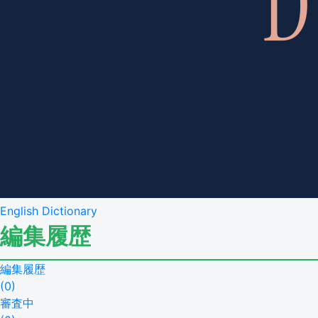
English Dictionary
編集履歴
編集履歴
(
0
)
審査中