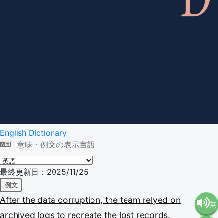
English Dictionary
意味・例文の表示言語
最終更新日：2025/11/25
例文
After
the
data
corruption,
the
team
relyed
on
英
archived
logs
to
recreate
the
lost
records.