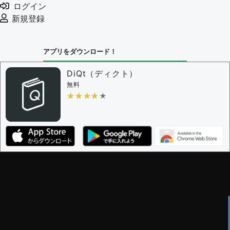
ログイン
審査に対する投票権限を持つユーザー -
編集者
新規登録
決定に必要な投票数 -
1
問題の編集設定
アプリをダウンロード！
問題の編集権限を持つユーザー -
すべてのユーザー
審査に対する投票権限を持つユーザー -
編集者
DiQt（ディクト）
決定に必要な投票数 -
1
無料
★★★★★
★★★★★
編集ガイドライン