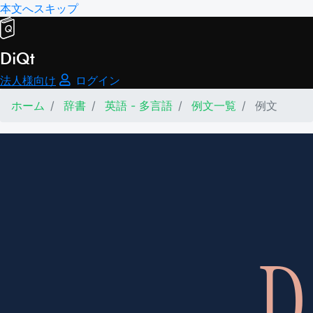
本文へスキップ
DiQt
法人様向け
ログイン
ホーム
辞書
英語 - 多言語
例文一覧
例文