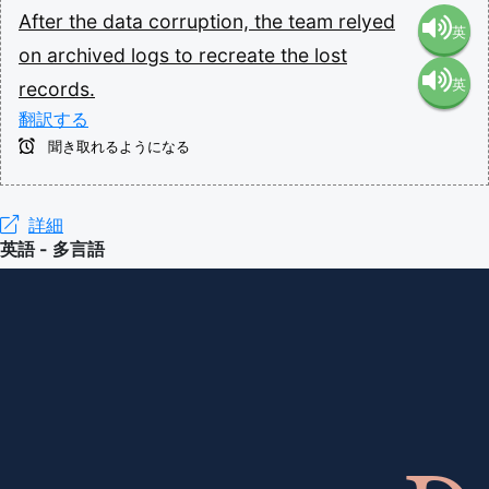
After
the
data
corruption,
the
team
relyed
英
on
archived
logs
to
recreate
the
lost
英
records.
語（米
翻訳する
語（イ
国）
聞き取れるようになる
ギリ
(en-US)
詳細
英語 - 多言語
ス）
(en-GB)