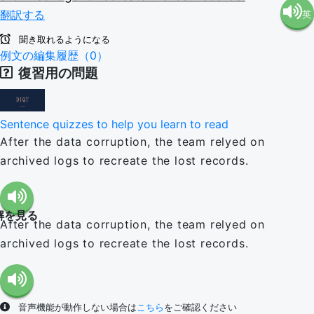
翻訳する
英
語（米
聞き取れるようになる
語（イ
例文の編集履歴（0）
国）
復習用の問題
ギリ
(en-US)
Sentence quizzes to help you learn to read
ス）
After the data corruption, the team relyed on
archived logs to recreate the lost records.
(en-GB)
解を見る
After the data corruption, the team relyed on
archived logs to recreate the lost records.
音声機能が動作しない場合は
こちら
をご確認ください