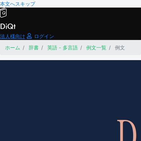
本文へスキップ
DiQt
法人様向け
ログイン
ホーム
辞書
英語 - 多言語
例文一覧
例文