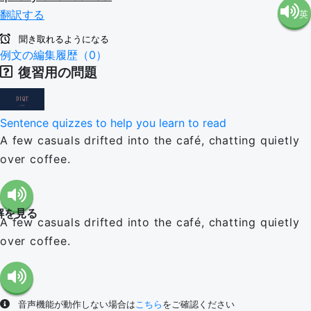
翻訳する
英
語（米
聞き取れるようになる
語（イ
例文の編集履歴（0）
国）
復習用の問題
ギリ
(en-US)
Sentence quizzes to help you learn to read
ス）
A few casuals drifted into the café, chatting quietly
over coffee.
(en-GB)
解を見る
A few casuals drifted into the café, chatting quietly
over coffee.
音声機能が動作しない場合は
こちら
をご確認ください