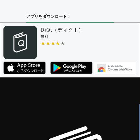
問題の編集設定
アプリをダウンロード！
問題の編集権限を持つユーザー -
すべてのユーザー
審査に対する投票権限を持つユーザー -
編集者
DiQt（ディクト）
決定に必要な投票数 -
1
無料
★★★★★
★★★★★
編集ガイドライン