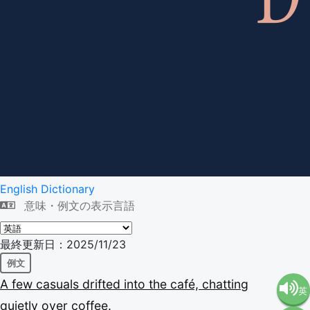
English Dictionary
意味・例文の表示言語
最終更新日：2025/11/23
例文
A
few
casuals
drifted
into
the
café,
chatting
英
quietly
over
coffee.