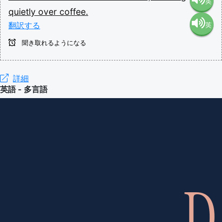
英
quietly
over
coffee.
翻訳する
英
語（米
聞き取れるようになる
語（イ
国）
ギリ
詳細
(en-US)
英語 - 多言語
ス）
(en-GB)