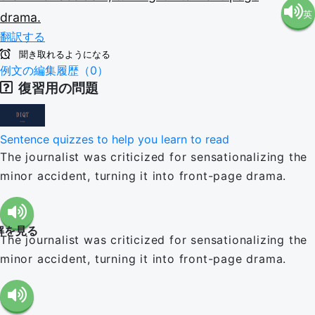
英
drama.
語（米
翻訳する
語（イ
国）
聞き取れるようになる
例文の編集履歴（0）
復習用の問題
ギリ
(en-US)
ス）
Sentence quizzes to help you learn to read
The journalist was criticized for sensationalizing the
(en-GB)
minor accident, turning it into front-page drama.
解を見る
The journalist was criticized for sensationalizing the
minor accident, turning it into front-page drama.