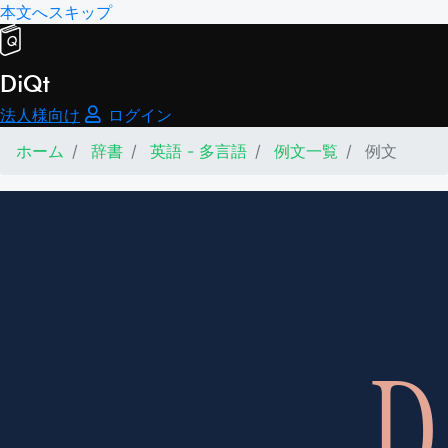
本文へスキップ
DiQt
法人様向け
ログイン
ホーム
辞書
英語 - 多言語
例文一覧
例文