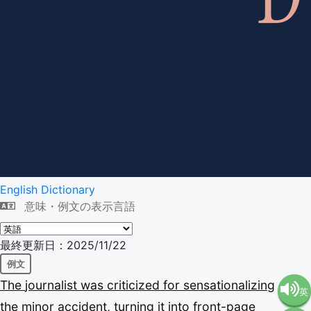
English Dictionary
意味・例文の表示言語
最終更新日：2025/11/22
例文
The
journalist
was
criticized
for
sensationalizing
英
the
minor
accident,
turning
it
into
front-page