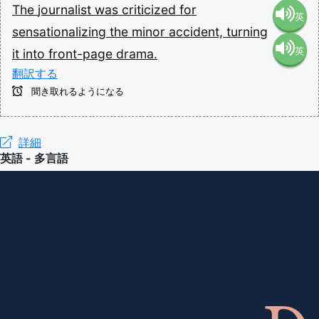
The
journalist
was
criticized
for
英
sensationalizing
the
minor
accident,
turning
英
it
into
front-page
drama.
語（米
翻訳する
語（イ
国）
聞き取れるようになる
ギリ
(en-US)
詳細
英語 - 多言語
ス）
(en-GB)