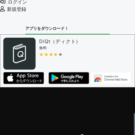
ログイン
審査に対する投票権限を持つユーザー -
編集者
新規登録
決定に必要な投票数 -
1
問題の編集設定
アプリをダウンロード！
問題の編集権限を持つユーザー -
すべてのユーザー
審査に対する投票権限を持つユーザー -
編集者
DiQt（ディクト）
決定に必要な投票数 -
1
無料
★★★★★
★★★★★
編集ガイドライン