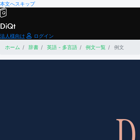
本文へスキップ
DiQt
法人様向け
ログイン
ホーム
辞書
英語 - 多言語
例文一覧
例文