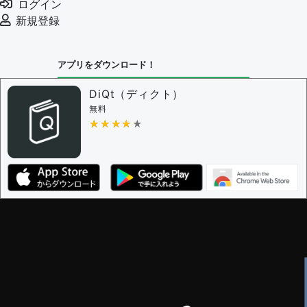
ログイン
審査に対する投票権限を持つユーザー -
編集者
新規登録
決定に必要な投票数 -
1
問題の編集設定
アプリをダウンロード！
問題の編集権限を持つユーザー -
すべてのユーザー
審査に対する投票権限を持つユーザー -
編集者
DiQt（ディクト）
決定に必要な投票数 -
1
無料
★★★★★
★★★★★
編集ガイドライン