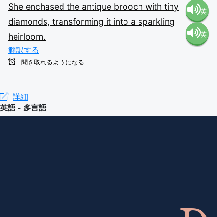
She
enchased
the
antique
brooch
with
tiny
英
diamonds,
transforming
it
into
a
sparkling
英
heirloom.
語（米
翻訳する
語（イ
国）
聞き取れるようになる
ギリ
(en-US)
詳細
英語 - 多言語
ス）
(en-GB)