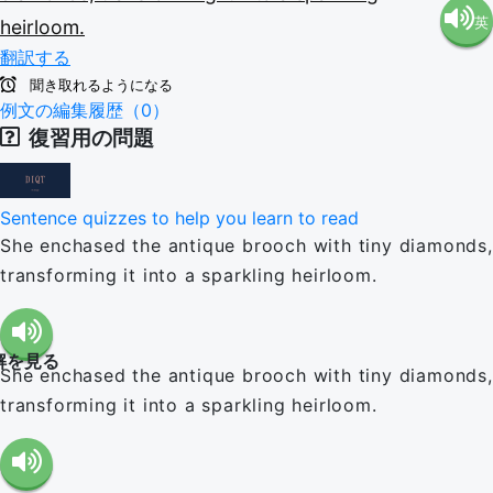
英
heirloom.
語（米
翻訳する
語（イ
国）
聞き取れるようになる
例文の編集履歴（0）
復習用の問題
ギリ
(en-US)
ス）
Sentence quizzes to help you learn to read
She enchased the antique brooch with tiny diamonds,
(en-GB)
transforming it into a sparkling heirloom.
解を見る
She enchased the antique brooch with tiny diamonds,
transforming it into a sparkling heirloom.