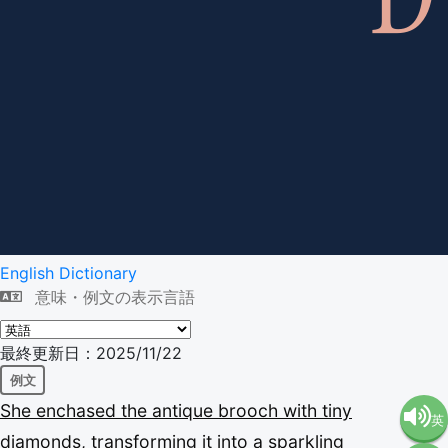
English Dictionary
意味・例文の表示言語
最終更新日：2025/11/22
例文
She
enchased
the
antique
brooch
with
tiny
英
diamonds,
transforming
it
into
a
sparkling