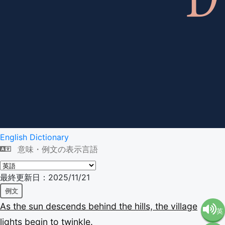
English Dictionary
意味・例文の表示言語
最終更新日：2025/11/21
例文
As
the
sun
descends
behind
the
hills,
the
village
英
lights
begin
to
twinkle.