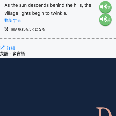
As
the
sun
descends
behind
the
hills,
the
英
village
lights
begin
to
twinkle.
翻訳する
英
語（米
聞き取れるようになる
語（イ
国）
ギリ
詳細
(en-US)
英語 - 多言語
ス）
(en-GB)