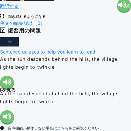
翻訳する
英
語（米
聞き取れるようになる
語（イ
例文の編集履歴（0）
国）
復習用の問題
ギリ
(en-US)
Sentence quizzes to help you learn to read
ス）
As the sun descends behind the hills, the village
lights begin to twinkle.
(en-GB)
解を見る
As the sun descends behind the hills, the village
lights begin to twinkle.
音声機能が動作しない場合は
こちら
をご確認ください