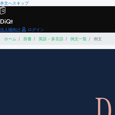
本文へスキップ
DiQt
法人様向け
ログイン
ホーム
辞書
英語 - 多言語
例文一覧
例文