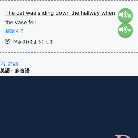
The
cat
was
sliding
down
the
hallway
when
英
the
vase
fell.
翻訳する
英
語（米
聞き取れるようになる
語（イ
国）
ギリ
詳細
(en-US)
英語 - 多言語
ス）
(en-GB)