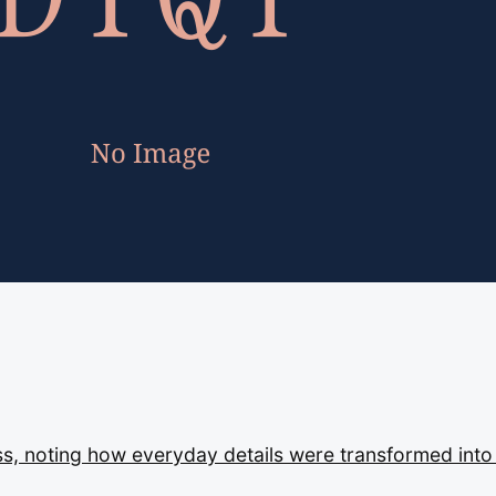
ss,
noting
how
everyday
details
were
transformed
int