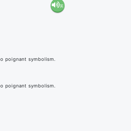
英
語（米
語（イ
国）
ギリ
(en-US)
ス）
nto poignant symbolism.
(en-GB)
nto poignant symbolism.