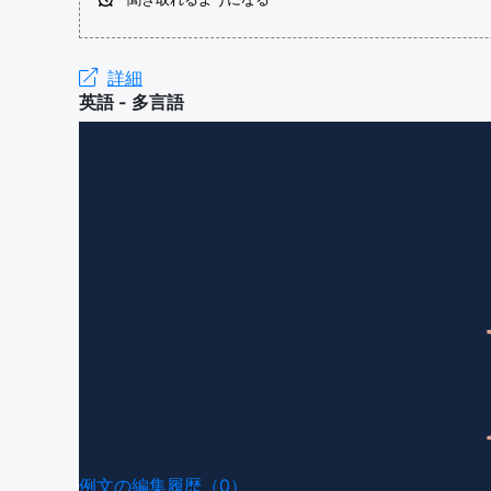
詳細
英語 - 多言語
例文の編集履歴（0）