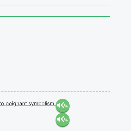
nto
poignant
symbolism.
英
英
語（米