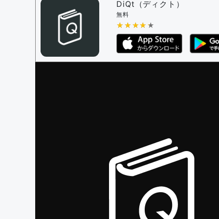
審査に対する投票権限を持つユーザー -
編
DiQt（ディクト）
決定に必要な投票数 -
1
無料
★★★★★
★★★★★
編集ガイドライン