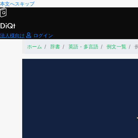
本文へスキップ
DiQt
法人様向け
ログイン
ホーム
辞書
英語 - 多言語
例文一覧