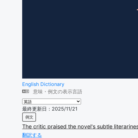
English Dictionary
意味・例文の表示言語
最終更新日：2025/11/21
例文
The
critic
praised
the
novel's
subtle
literarine
翻訳する