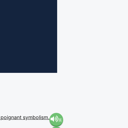
o
poignant
symbolism.
英