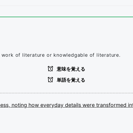
 work of literature or knowledgable of literature.
意味を覚える
単語を覚える
iness,
noting
how
everyday
details
were
transformed
i