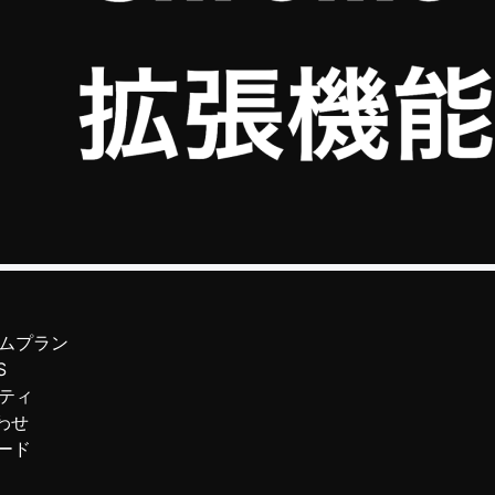
ムプラン
S
ティ
わせ
ード