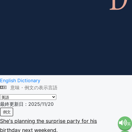
English Dictionary
意味・例文の表示言語
最終更新日：2025/11/20
例文
She's
planning
the
surprise
party
for
his
英
birthday
next
weekend.