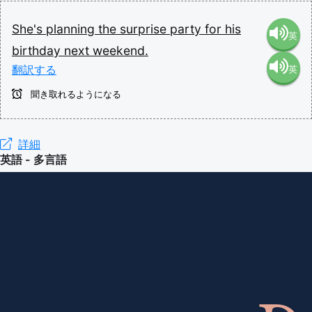
She's
planning
the
surprise
party
for
his
英
birthday
next
weekend.
翻訳する
英
語（米
聞き取れるようになる
語（イ
国）
ギリ
詳細
(en-US)
英語 - 多言語
ス）
(en-GB)