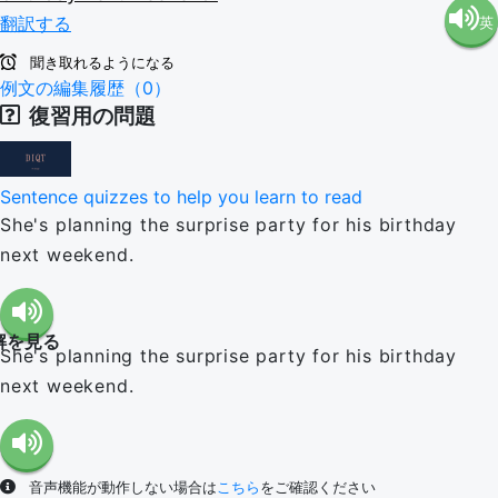
翻訳する
英
語（米
聞き取れるようになる
語（イ
例文の編集履歴（0）
国）
復習用の問題
ギリ
(en-US)
Sentence quizzes to help you learn to read
ス）
She's planning the surprise party for his birthday
next weekend.
(en-GB)
解を見る
She's planning the surprise party for his birthday
next weekend.
音声機能が動作しない場合は
こちら
をご確認ください