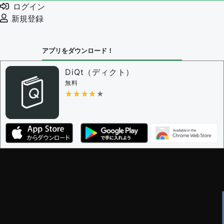
ログイン
審査に対する投票権限を持つユーザー -
編集者
新規登録
決定に必要な投票数 -
1
問題の編集設定
アプリをダウンロード！
問題の編集権限を持つユーザー -
すべてのユーザー
審査に対する投票権限を持つユーザー -
編集者
DiQt（ディクト）
決定に必要な投票数 -
1
無料
★★★★★
★★★★★
編集ガイドライン