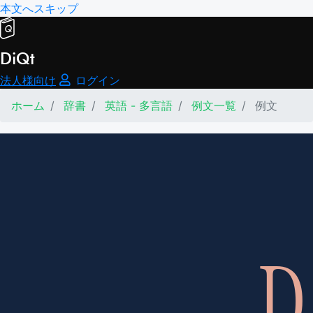
本文へスキップ
DiQt
法人様向け
ログイン
ホーム
辞書
英語 - 多言語
例文一覧
例文