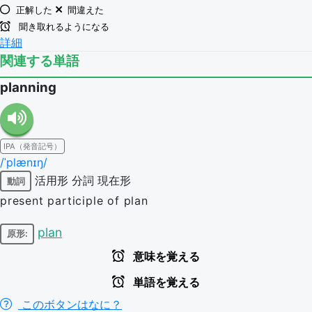
正解した
間違えた
聞き取れるようになる
詳細
関連する単語
planning
IPA（発音記号）
/ˈplænɪŋ/
活用形
分詞
現在形
動詞
present participle of plan
plan
原形:
意味を覚える
単語を覚える
このボタンはなに？