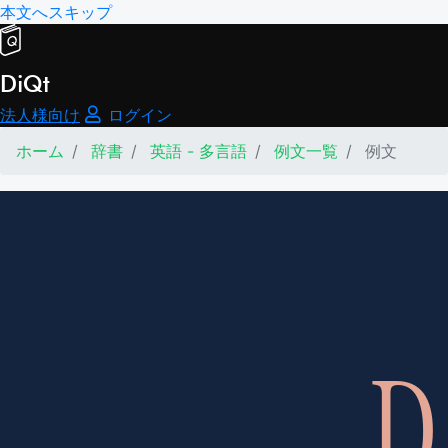
本文へスキップ
DiQt
法人様向け
ログイン
ホーム
辞書
英語 - 多言語
例文一覧
例文