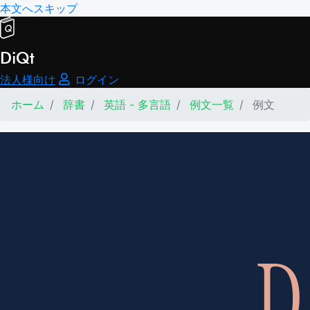
本文へスキップ
DiQt
法人様向け
ログイン
ホーム
辞書
英語 - 多言語
例文一覧
例文