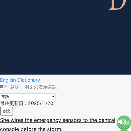
English Dictionary
意味・例文の表示言語
最終更新日：2025/11/20
例文
She
wires
the
emergency
sensors
to
the
central
英
console
before
the
storm.