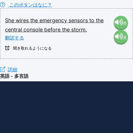
このボタンはなに？
She
wires
the
emergency
sensors
to
the
英
central
console
before
the
storm.
翻訳する
英
語（米
聞き取れるようになる
語（イ
国）
ギリ
詳細
(en-US)
英語 - 多言語
ス）
(en-GB)