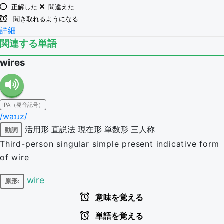
正解した
間違えた
聞き取れるようになる
詳細
関連する単語
wires
IPA（発音記号）
/waɪɹz/
活用形
直説法
現在形
単数形
三人称
動詞
Third-person singular simple present indicative form
of wire
wire
原形:
意味を覚える
単語を覚える