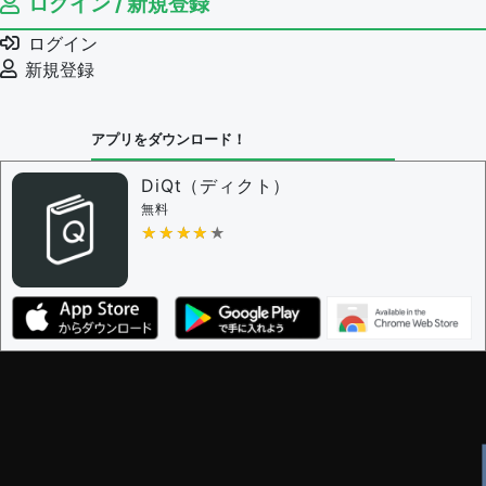
ログイン / 新規登録
例文の編集権限を持つユーザー -
すべてのユーザー
例文の削除を審査する
ログイン
審査に対する投票権限を持つユーザー -
編集者
新規登録
決定に必要な投票数 -
1
問題の編集設定
アプリをダウンロード！
問題の編集権限を持つユーザー -
すべてのユーザー
審査に対する投票権限を持つユーザー -
編集者
DiQt（ディクト）
決定に必要な投票数 -
1
無料
★★★★★
★★★★★
編集ガイドライン