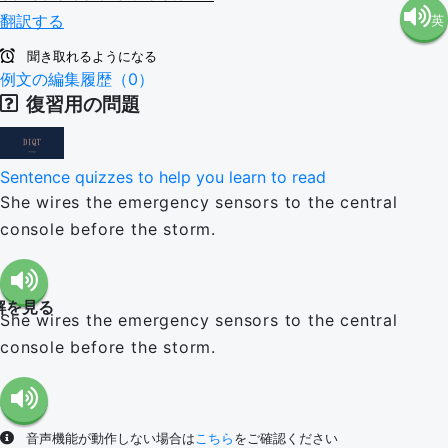
翻訳する
英
語（米
聞き取れるようになる
語（イ
例文の編集履歴（0）
国）
復習用の問題
ギリ
(en-US)
Sentence quizzes to help you learn to read
ス）
She wires the emergency sensors to the central
console before the storm.
(en-GB)
解を見る
She wires the emergency sensors to the central
console before the storm.
音声機能が動作しない場合は
こちら
をご確認ください