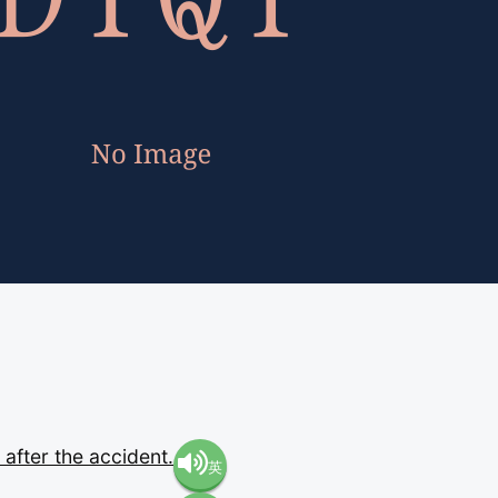
e
after
the
accident.
英