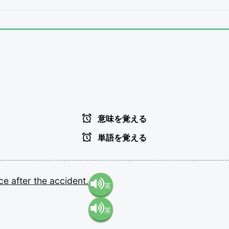
意味を覚える
単語を覚える
nce
after
the
accident.
英
英
語（米