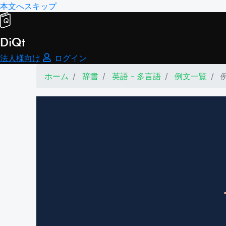
本文へスキップ
DiQt
法人様向け
ログイン
ホーム
辞書
英語 - 多言語
例文一覧