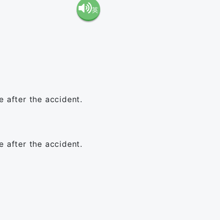
英
語（米
語（イ
国）
ギリ
(en-US)
ス）
e after the accident.
(en-GB)
e after the accident.