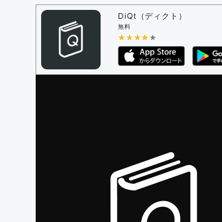
問題の編集権限を持つユーザー -
すべての
審査に対する投票権限を持つユーザー -
編
DiQt（ディクト）
決定に必要な投票数 -
1
無料
★★★★★
★★★★★
編集ガイドライン