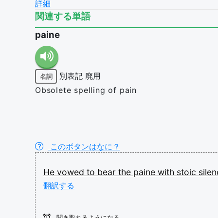
詳細
関連する単語
paine
別表記
廃用
名詞
Obsolete spelling of pain
このボタンはなに？
He
vowed
to
bear
the
paine
with
stoic
sile
翻訳する
聞き取れるようになる