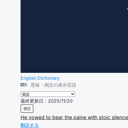
English Dictionary
意味・例文の表示言語
最終更新日：2025/11/20
例文
He
vowed
to
bear
the
paine
with
stoic
silenc
翻訳する