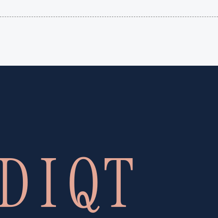
語（イ
国）
ギリ
(en-US)
ス）
(en-GB)