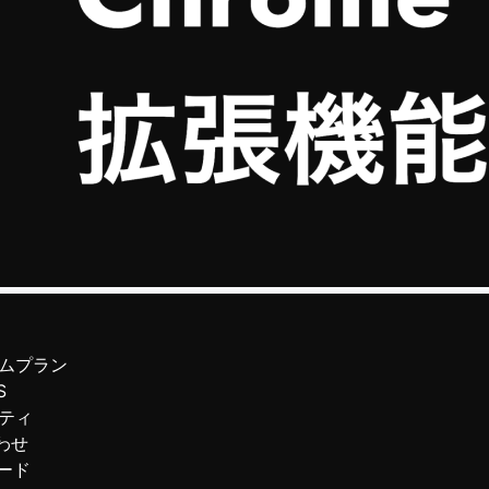
ムプラン
S
ティ
わせ
ード